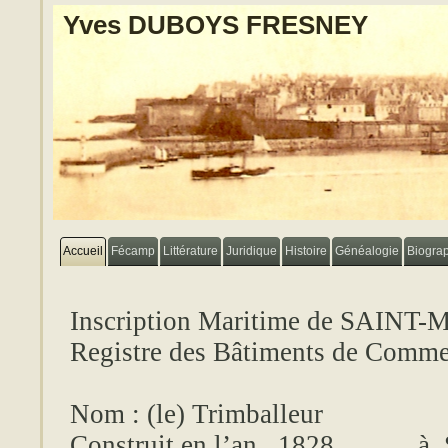
Yves DUBOYS FRESNEY
Accueil
Fécamp
Littérature
Juridique
Histoire
Généalogie
Biogra
Inscription Maritime de SAINT
Registre des Bâtiments de Comme
Nom : (le)
Trimballeur
Construit en l’an
1828
à