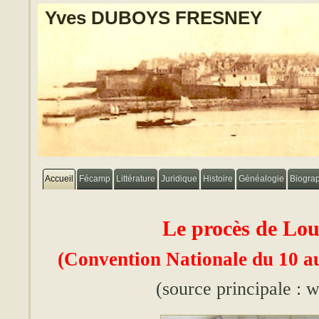
Yves DUBOYS FRESNEY
Accueil
Fécamp
Littérature
Juridique
Histoire
Généalogie
Biogra
Le procès de Lo
(Convention Nationale du 10 a
(source principale : 