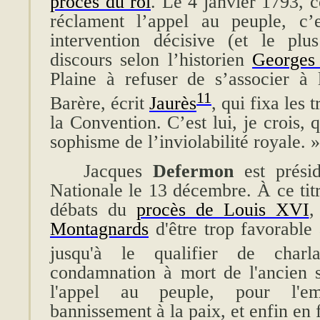
procès du roi
. Le 4 janvier 1793, c
réclament l’appel au peuple, c’
intervention décisive (et le pl
discours selon l’historien
Georges
Plaine à refuser de s’associer à
11
Barère, écrit
Jaurès
, qui fixa les 
la Convention. C’est lui, je crois, q
sophisme de l’inviolabilité royale. »
Jacques
Defermon
est prési
Nationale le 13 décembre. À ce titr
débats du
procès de Louis XVI
,
Montagnards
d'être trop favorable
jusqu'à le qualifier de charla
condamnation à mort de l'ancien s
l'appel au peuple, pour l'em
bannissement à la paix, et enfin en 