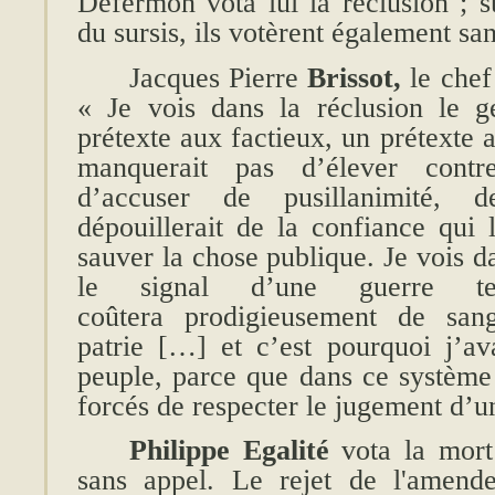
Defermon vota lui la réclusion ; s
du sursis, ils votèrent également s
Jacques Pierre
Brissot,
le chef
« Je vois dans la réclusion le g
prétexte aux factieux, un prétexte
manquerait pas d’élever contr
d’accuser de pusillanimité, d
dépouillerait de la confiance qui 
sauver la chose publique. Je vois d
le signal d’une guerre ter
coûtera prodigieusement de san
patrie […] et c’est pourquoi j’av
peuple, parce que dans ce système 
forcés de respecter le jugement d’u
Philippe Egalité
vota la mor
sans appel. Le rejet de l'amend