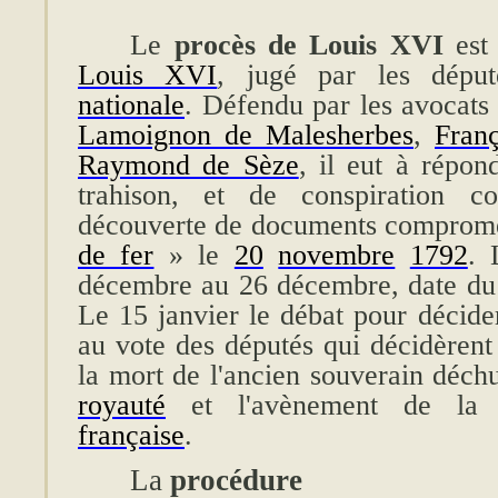
Le
procès de Louis XVI
est 
Louis XVI
, jugé par les dép
nationale
. Défendu par les avocat
Lamoignon de Malesherbes
,
Fran
Raymond de Sèze
, il eut à répon
trahison, et de conspiration co
découverte de documents compromet
de fer
» le
20
novembre
1792
. 
décembre au 26 décembre, date du
Le 15 janvier le débat pour décider
au vote des députés qui décidèrent
la mort de l'ancien souverain déchu
royauté
et l'avènement de l
française
.
La
procédure