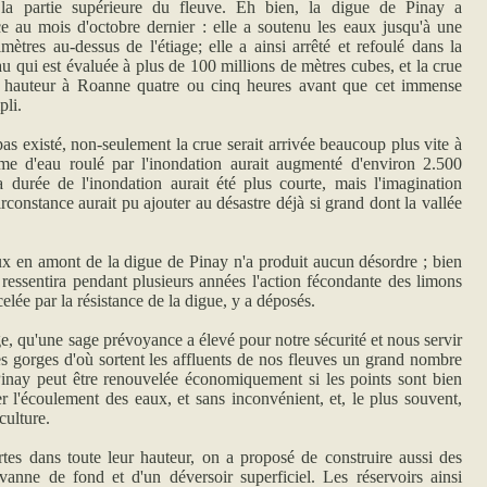
la partie supérieure du fleuve. Eh bien, la digue de Pinay a
e au mois d'octobre dernier : elle a soutenu les eaux jusqu'à une
ètres au-dessus de l'étiage; elle a ainsi arrêté et refoulé dans la
u qui est évaluée à plus de 100 millions de mètres cubes, et la crue
 hauteur à Roanne quatre ou cinq heures avant que cet immense
pli.
pas existé, non-seulement la crue serait arrivée beaucoup plus vite à
e d'eau roulé par l'inondation aurait augmenté d'environ 2.500
 durée de l'inondation aurait été plus courte, mais l'imagination
irconstance aurait pu ajouter au désastre déjà si grand dont la vallée
eaux en amont de la digue de Pinay n'a produit aucun désordre ; bien
z ressentira pendant plusieurs années l'action fécondante des limons
lée par la résistance de la digue, y a déposés.
age, qu'une sage prévoyance a élevé pour notre sécurité et nous servir
les gorges d'où sortent les affluents de nos fleuves un grand nombre
Pinay peut être renouvelée économiquement si les points sont bien
r l'écoulement des eaux, et sans inconvénient, et, le plus souvent,
culture.
tes dans toute leur hauteur, on a proposé de construire aussi des
vanne de fond et d'un déversoir superficiel. Les réservoirs ainsi