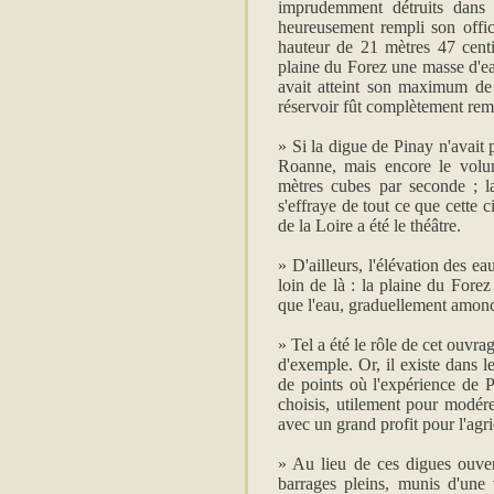
imprudemment détruits dans 
heureusement rempli son offic
hauteur de 21 mètres 47 centim
plaine du Forez une masse d'ea
avait atteint son maximum de
réservoir fût complètement rem
» Si la digue de Pinay n'avait 
Roanne, mais encore le volum
mètres cubes par seconde ; la
s'effraye de tout ce que cette c
de la Loire a été le théâtre.
» D'ailleurs, l'élévation des 
loin de là : la plaine du Fore
que l'eau, graduellement amonce
» Tel a été le rôle de cet ouvr
d'exemple. Or, il existe dans 
de points où l'expérience de 
choisis, utilement pour modére
avec un grand profit pour l'agri
» Au lieu de ces digues ouver
barrages pleins, munis d'une 