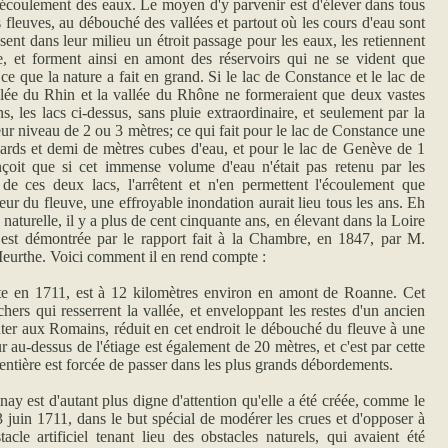
l'écoulement des eaux. Le moyen d'y parvenir est d'élever dans tous
es fleuves, au débouché des vallées et partout où les cours d'eau sont
ssent dans leur milieu un étroit passage pour les eaux, les retiennent
, et forment ainsi en amont des réservoirs qui ne se vident que
t ce que la nature a fait en grand. Si le lac de Constance et le lac de
allée du Rhin et la vallée du Rhône ne formeraient que deux vastes
ns, les lacs ci-dessus, sans pluie extraordinaire, et seulement par la
ur niveau de 2 ou 3 mètres; ce qui fait pour le lac de Constance une
iards et demi de mètres cubes d'eau, et pour le lac de Genève de 1
çoit que si cet immense volume d'eau n'était pas retenu par les
e ces deux lacs, l'arrêtent et n'en permettent l'écoulement que
deur du fleuve, une effroyable inondation aurait lieu tous les ans. Eh
n naturelle, il y a plus de cent cinquante ans, en élevant dans la Loire
té est démontrée par le rapport fait à la Chambre, en 1847, par M.
Meurthe. Voici comment il en rend compte :
te en 1711, est à 12 kilomètres environ en amont de Roanne. Cet
hers qui resserrent la vallée, et enveloppant les restes d'un ancien
onter aux Romains, réduit en cet endroit le débouché du fleuve à une
r au-dessus de l'étiage est également de 20 mètres, et c'est par cette
 entière est forcée de passer dans les plus grands débordements.
nay est d'autant plus digne d'attention qu'elle a été créée, comme le
3 juin 1711, dans le but spécial de modérer les crues et d'opposer à
acle artificiel tenant lieu des obstacles naturels, qui avaient été