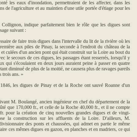
nté les eaux d'inondation, permettraient de les affecter, dans les
s de l'agriculture et au maintien d'une utile portée d'étiage pour les
 Collignon, indique parfaitement bien le rôle que les digues sont
ssage suivant :
aire de faire trois digues dans l'intervalle du lit de la rivière où les
première aux piles de Pinay, la seconde à l'endroit du château de la
 et culées d'un ancien pont qui était construit sur la Loire au bout du
ec le secours de ces digues, les passages étant resserrés, lorsqu'il y
aux qui s'écoulaient en deux jours auraient peine à passer en quatre
ant diminué de plus de la moitié, ne causera plus de ravages pareils
 trois ans. »
1846, les digues de Pinay et de la Roche ont sauvé Roanne d'un
ivant M. Boulangé, ancien ingénieur en chef du département de la
ûté que 170,000 fr., et celle de la Roche 40,000 fr., et il ne compte
r. pour la création de cinq nouvelles grandes digues et de vingt-
se la construction sur les affluents de la Loire. D'ailleurs, M.
divisionnaire des ponts et chaussées, qui admet en partie le même
faire ces mêmes digues en gazon, en planches et en madriers, ce qui