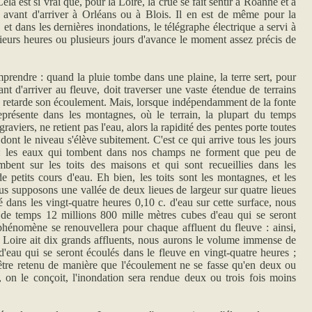
ela est si vrai que, pour la Loire, la crue se fait sentir à Roanne et à
 avant d'arriver à Orléans ou à Blois. Il en est de même pour la
et dans les dernières inondations, le télégraphe électrique a servi à
ieurs heures ou plusieurs jours d'avance le moment assez précis de
rendre : quand la pluie tombe dans une plaine, la terre sert, pour
vant d'arriver au fleuve, doit traverser une vaste étendue de terrains
te retarde son écoulement. Mais, lorsque indépendamment de la fonte
présente dans les montagnes, où le terrain, la plupart du temps
viers, ne retient pas l'eau, alors la rapidité des pentes porte toutes
dont le niveau s'élève subitement. C'est ce qui arrive tous les jours
t: les eaux qui tombent dans nos champs ne forment que peu de
mbent sur les toits des maisons et qui sont recueillies dans les
de petits cours d'eau. Eh bien, les toits sont les montagnes, et les
nous supposons une vallée de deux lieues de largeur sur quatre lieues
é dans les vingt-quatre heures 0,10 c. d'eau sur cette surface, nous
e temps 12 millions 800 mille mètres cubes d'eau qui se seront
 phénomène se renouvellera pour chaque affluent du fleuve : ainsi,
Loire ait dix grands affluents, nous aurons le volume immense de
'eau qui se seront écoulés dans le fleuve en vingt-quatre heures ;
être retenu de manière que l'écoulement ne se fasse qu'en deux ou
s, on le conçoit, l'inondation sera rendue deux ou trois fois moins