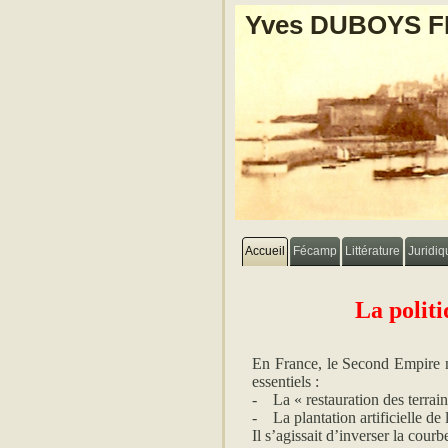
Yves DUBOYS 
Accueil
Fécamp
Littérature
Juridiq
La politi
En France, le Second Empire m
essentiels :
-
La « restauration des terr
-
La plantation artificielle d
Il s’agissait d’inverser la cour