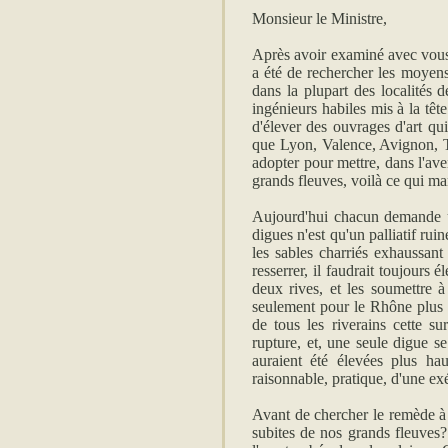
Monsieur le Ministre,
Après avoir examiné avec vous
a été de rechercher les moyens
dans la plupart des localités 
ingénieurs habiles mis à la têt
d'élever des ouvrages d'art qu
que Lyon, Valence, Avignon, T
adopter pour mettre, dans l'aven
grands fleuves, voilà ce qui m
Aujourd'hui chacun demande un
digues n'est qu'un palliatif ruin
les sables charriés exhaussant 
resserrer, il faudrait toujours 
deux rives, et les soumettre 
seulement pour le Rhône plus de
de tous les riverains cette s
rupture, et, une seule digue se
auraient été élevées plus ha
raisonnable, pratique, d'une exé
Avant de chercher le remède à u
subites de nos grands fleuves?