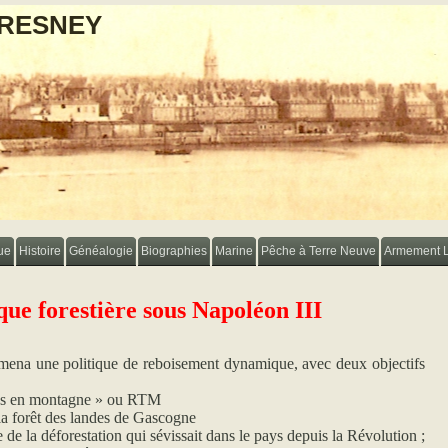
FRESNEY
ue
Histoire
Généalogie
Biographies
Marine
Pêche à Terre Neuve
Armement 
que forestière sous Napoléon III
ena une politique de reboisement dynamique, avec deux objectifs
ains en montagne » ou RTM
e la forêt des landes de Gascogne
be de la déforestation qui sévissait dans le pays depuis la Révolution ;