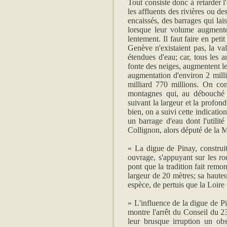
Tout consiste donc à retarder 
les affluents des rivières ou d
encaissés, des barrages qui lai
lorsque leur volume augmente
lentement. Il faut faire en peti
Genève n'existaient pas, la v
étendues d'eau; car, tous les a
fonte des neiges, augmentent le
augmentation d'environ 2 mill
milliard 770 millions. On con
montagnes qui, au débouché d
suivant la largeur et la profon
bien, on a suivi cette indicatio
un barrage d'eau dont l'utili
Collignon, alors député de la 
« La digue de Pinay, construi
ouvrage, s'appuyant sur les roc
pont que la tradition fait rem
largeur de 20 mètres; sa hauteu
espèce, de pertuis que la Loire
» L'influence de la digue de Pi
montre l'arrêt du Conseil du 2
leur brusque irruption un obst