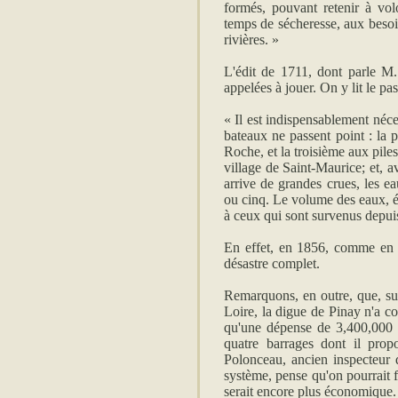
formés, pouvant retenir à volo
temps de sécheresse, aux besoin
rivières. »
L'édit de 1711, dont parle M.
appelées à jouer. On y lit le pa
« Il est indispensablement nécess
bateaux ne passent point : la 
Roche, et la troisième aux piles
village de Saint-Maurice; et, av
arrive de grandes crues, les e
ou cinq. Le volume des eaux, ét
à ceux qui sont survenus depuis
En effet, en 1856, comme en 
désastre complet.
Remarquons, en outre, que, su
Loire, la digue de Pinay n'a co
qu'une dépense de 3,400,000 f
quatre barrages dont il propo
Polonceau, ancien inspecteur 
système, pense qu'on pourrait 
serait encore plus économique.