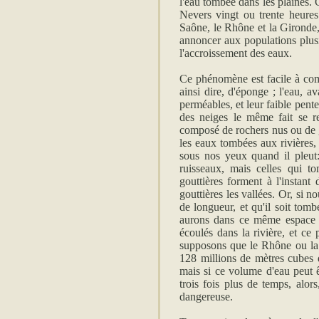
l'eau tombée dans les plaines. C
Nevers vingt ou trente heures
Saône, le Rhône et la Gironde, 
annoncer aux populations plus
l'accroissement des eaux.
Ce phénomène est facile à comp
ainsi dire, d'éponge ; l'eau, a
perméables, et leur faible pen
des neiges le même fait se re
composé de rochers nus ou de gra
les eaux tombées aux rivières, 
sous nos yeux quand il pleu
ruisseaux, mais celles qui to
gouttières forment à l'instant 
gouttières les vallées. Or, si 
de longueur, et qu'il soit tomb
aurons dans ce même espace d
écoulés dans la rivière, et ce
supposons que le Rhône ou la 
128 millions de mètres cubes d
mais si ce volume d'eau peut 
trois fois plus de temps, alor
dangereuse.