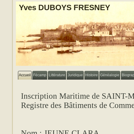
Yves DUBOYS FRESNEY
Accueil
Fécamp
Littérature
Juridique
Histoire
Généalogie
Biogra
Inscription Maritime de SAINT
Registre des Bâtiments de Comme
Nom : JEUNE CLARA